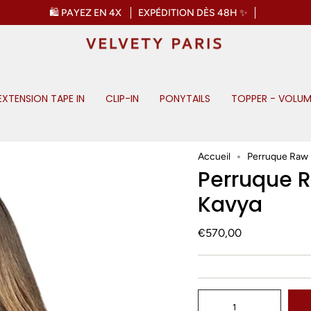
🛍️ PAYEZ EN 4X
EXPÉDITION DÈS 48H ✨
EXTENSION TAPE IN
CLIP-IN
PONYTAILS
TOPPER - VOLU
Accueil
Perruque Raw 
Perruque R
Kavya
€570,00
Quantité