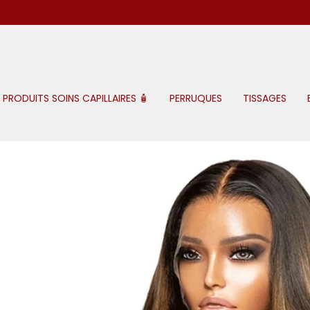
Passer
au
contenu
de
la
page
PRODUITS SOINS CAPILLAIRES 🧴
PERRUQUES
TISSAGES