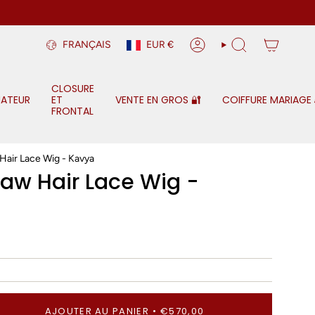
Devise
Langue
FRANÇAIS
EUR €
COMPTE
RECHERCHE
CLOSURE
MATEUR
ET
VENTE EN GROS 🔐
COIFFURE MARIAGE 
FRONTAL
Hair Lace Wig - Kavya
aw Hair Lace Wig -
AJOUTER AU PANIER
€570,00