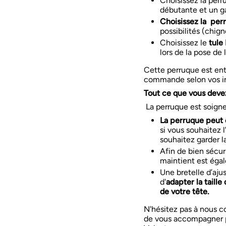
Choisissez la per
débutante et un g
Choisissez la per
possibilités (chigno
Choisissez le
tule
lors de la pose de
Cette perruque est ent
commande selon vos indi
Tout ce que vous devez
La perruque est soig
La perruque peut 
si vous souhaitez l
souhaitez garder l
Afin de bien sécur
maintient est égal
Une bretelle d’aju
d'
adapter la taill
de votre tête.
N'hésitez pas à nous c
de vous accompagner p