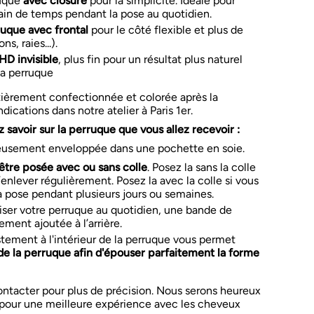
ruque
avec closure
pour la simplicité. Idéale pour
ain de temps pendant la pose au quotidien.
ruque avec frontal
pour le côté flexible et plus de
ns, raies...).
 HD invisible
, plus fin pour un résultat plus naturel
 la perruque
ièrement confectionnée et colorée après la
cations dans notre atelier à Paris 1er.
 savoir sur la perruque que vous allez recevoir :
neusement enveloppée dans une pochette en soie.
être posée avec ou sans colle
. Posez la sans la colle
’enlever régulièrement. Posez la avec la colle si vous
a pose pendant plusieurs jours ou semaines.
iser votre perruque au quotidien, une bande de
ement ajoutée à l’arrière.
stement à l'intérieur de la perruque vous permet
e de la perruque afin d'épouser parfaitement la forme
ontacter pour plus de précision. Nous serons heureux
our une meilleure expérience avec les cheveux